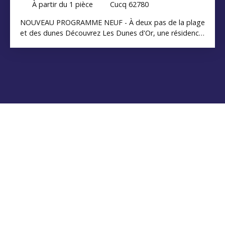
À partir du 1
pièce
Cucq 62780
NOUVEAU PROGRAMME NEUF - À deux pas de la plage
et des dunes Découvrez Les Dunes d'Or, une résidence
de caractère idéalement située à Stella-Plage, à la
lisière des dunes et à seulement quelques minutes du
Touquet. Inspirée de l'ancien hôtel emblématique des
Sables d'Or, cette réalisation allie le charme de
l'architecture anglo-normande au confort des
prestations contemporaines. La résidence propose 28
appartements, du studio au 4 pièces, tous prolongés
par un espace extérieur privatif (balcon, loggia ou
terrasse) et bénéficiant d'un garage fermé en sous-sol
selon les logements. Prestations de qualité •
Résidence sécurisée avec vidéophone• Ascenseur•
Garages fermés en sous-sol• Local à vélos• Espaces
extérieurs privatifs• Volets roulants motorisés• Salle
d'eau équipée avec douche à l'italienne• Chauffage
électrique individuel et ballon thermodynamique•
Construction RE2020 Une adresse idéale pour une
résidence principale, secondaire ou un investissement
patrimonial, à quelques minutes des commerces, de la