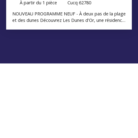
À partir du 1
pièce
Cucq 62780
NOUVEAU PROGRAMME NEUF - À deux pas de la plage
et des dunes Découvrez Les Dunes d'Or, une résidence
de caractère idéalement située à Stella-Plage, à la
lisière des dunes et à seulement quelques minutes du
Touquet. Inspirée de l'ancien hôtel emblématique des
Sables d'Or, cette réalisation allie le charme de
l'architecture anglo-normande au confort des
prestations contemporaines. La résidence propose 28
appartements, du studio au 4 pièces, tous prolongés
par un espace extérieur privatif (balcon, loggia ou
terrasse) et bénéficiant d'un garage fermé en sous-sol
selon les logements. Prestations de qualité •
Résidence sécurisée avec vidéophone• Ascenseur•
Garages fermés en sous-sol• Local à vélos• Espaces
extérieurs privatifs• Volets roulants motorisés• Salle
d'eau équipée avec douche à l'italienne• Chauffage
électrique individuel et ballon thermodynamique•
Construction RE2020 Une adresse idéale pour une
résidence principale, secondaire ou un investissement
patrimonial, à quelques minutes des commerces, de la