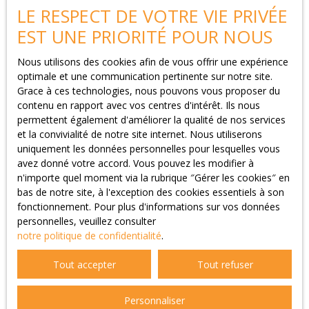
nécessaire pour les finalités poursuivies, conformément aux
LE RESPECT DE VOTRE VIE PRIVÉE
prescriptions légales.
EST UNE PRIORITÉ POUR NOUS
Droits des utilisateurs
Nous utilisons des cookies afin de vous offrir une expérience
optimale et une communication pertinente sur notre site.
Conformément à la réglementation européenne et à la loi
Grace à ces technologies, nous pouvons vous proposer du
Informatique et libertés du 6 janvier 1978, les internautes
contenu en rapport avec vos centres d'intérêt. Ils nous
dont les données personnelles sont traitées par la société
permettent également d'améliorer la qualité de nos services
Agence de l'Étoile ont le droit d’accéder à leurs données et le
et la convivialité de notre site internet. Nous utiliserons
droit de demander la rectification, la mise à jour et la
uniquement les données personnelles pour lesquelles vous
suppression de leurs données personnelles en
avez donné votre accord. Vous pouvez les modifier à
n'importe quel moment via la rubrique ″Gérer les cookies″ en
Si vous ne souhaitez pas faire l'objet de prospection
bas de notre site, à l'exception des cookies essentiels à son
commerciale par voie téléphonique, vous pouvez vous inscrire
fonctionnement. Pour plus d'informations sur vos données
gratuitement sur la liste d'opposition au démarchage
personnelles, veuillez consulter
téléphonique, prévu par l'article L223-1 du code de la
notre politique de confidentialité
.
consommation, sur le site Internet
www.bloctel.gouv.fr
ou
par courrier adressé à Société Worldline, Service Bloctel, CS
Tout accepter
Tout refuser
61311, 41013 BLOIS CEDEX.
Agence de l'Étoile
Personnaliser