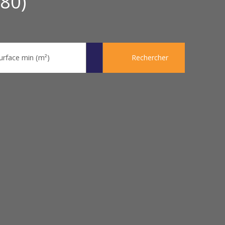
80)
urface min (m²)
Rechercher