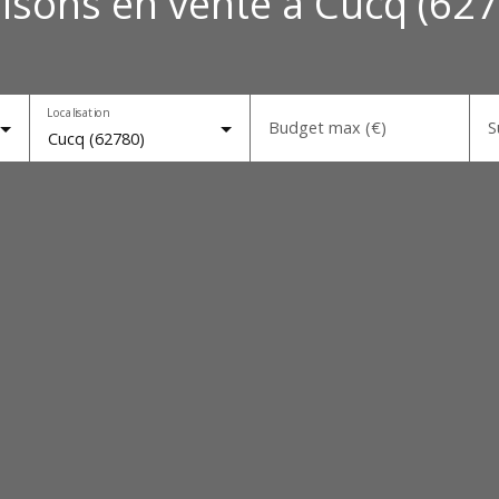
isons en vente à Cucq (627
Localisation
Budget max (€)
S
Cucq (62780)