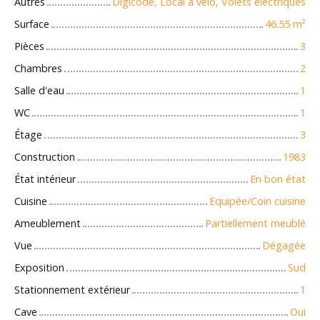
Autres
Digicode, Local à vélo, Volets électriques
Surface
46.55
m²
Pièces
3
Chambres
2
Salle d'eau
1
WC
1
Étage
3
Construction
1983
État intérieur
En bon état
Cuisine
Equipée/Coin cuisine
Ameublement
Partiellement meublé
Vue
Dégagée
Exposition
Sud
Stationnement extérieur
1
Cave
Oui