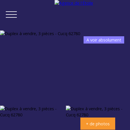
A voir absolument
ACCUEIL
ACHETER
VENDRE
NEUF
NOTRE AGENCE
Estimation
+ de photos