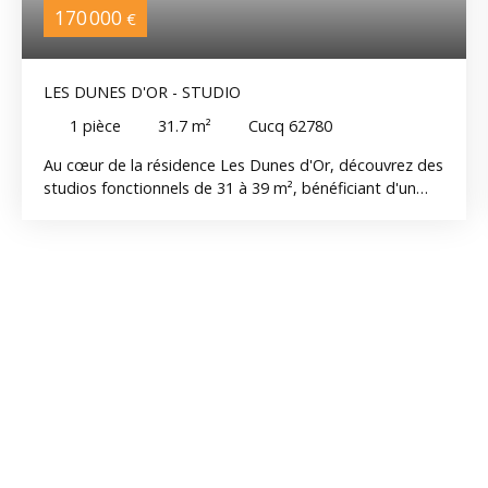
170 000
€
LES DUNES D'OR - STUDIO
1
pièce
31.7
m²
Cucq 62780
Au cœur de la résidence Les Dunes d'Or, découvrez des
studios fonctionnels de 31 à 39 m², bénéficiant d'un
balcon et de prestations modernes. Prix à partir de
170. 000 € HAI. Chaque logement bénéficie d'un balcon,
d'une loggia ou d'une terrasse, ainsi que de prestations
modernes répondant aux dernières normes
énergétiques RE2020. Les atouts de la résidence •
Résidence sécurisée • Ascenseur • Garages en sous-sol •
Local à vélos • Volets roulants motorisés • Salle d'eau
équipée • Chauffage individuel • À proximité immédiate
de la plage, des dunes et des commerces. Que vous
recherchiez votre résidence principale, un pied-à-terre
sur la Côte d'Opale ou un investissement, Les Dunes
d'Or proposent une typologie adaptée à chaque
projet.