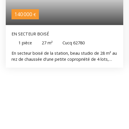
140 000
€
EN SECTEUR BOISÉ
1
pièce
27
m²
Cucq 62780
En secteur boisé de la station, beau studio de 28 m² au
rez de chaussée d'une petite copropriété de 4 lots,
exposé sud avec terrasse, avec séjour, cuisine
aménagée, coin nuit, wc séparés, petit prix, faibles
charges de copropriété