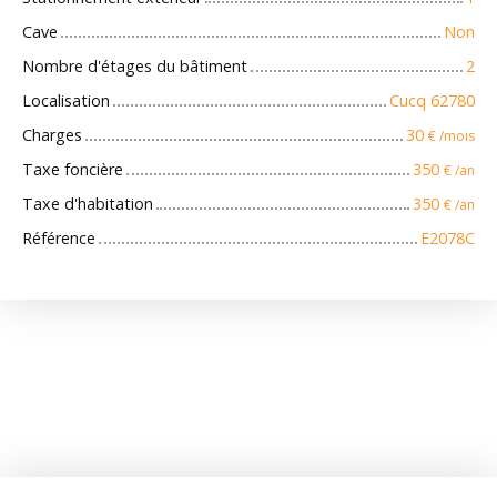
Cave
Non
Nombre d'étages du bâtiment
2
Localisation
Cucq 62780
Charges
30
€ /mois
Taxe foncière
350
€ /an
Taxe d'habitation
350
€ /an
Référence
E2078C