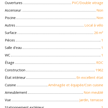
Ouvertures
PVC/Double vitrage
Ascenseur
Non
Piscine
Non
Autres
Local à vélo
Surface
26
m²
Pièces
1
Salle d'eau
1
WC
1
Étage
RDC
Construction
1962
État intérieur
En excellent état
Cuisine
Aménagée et équipée/Coin cuisine
Ameublement
Non meublé
Vue
Jardin, terrasse
Stationnement extérieur
1