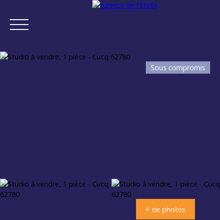
Sous compromis
ACCUEIL
ACHETER
VENDRE
NEUF
NOTRE AGENCE
Estimation
+ de photos