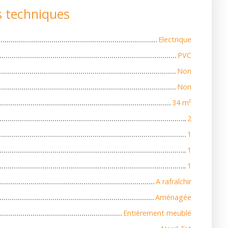
s techniques
Electrique
PVC
Non
Non
34
m²
2
1
1
1
A rafraîchir
Aménagée
Entièrement meublé