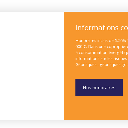
Informations c
Honoraires inclus de 5.56% 
000 €. Dans une copropriét
à consommation énergétique 
informations sur les risques
Géorisques : georisques.gouv
Nos honoraires