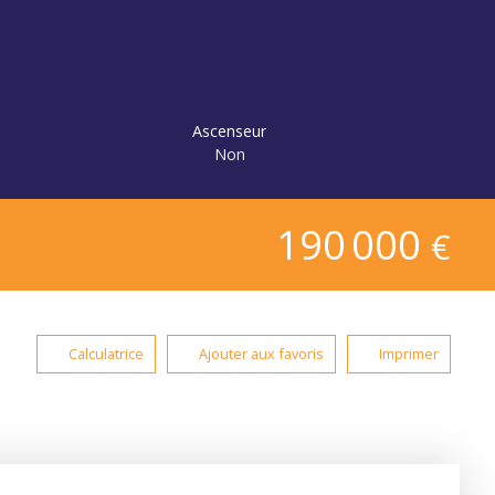
Ascenseur
Non
190 000
€
Calculatrice
Ajouter aux favoris
Imprimer