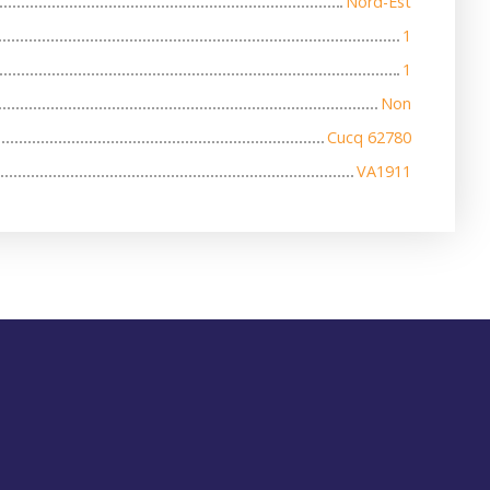
Nord-Est
1
1
Non
Cucq 62780
VA1911