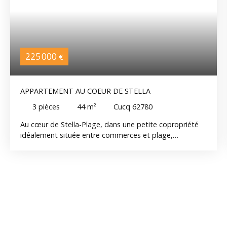
225 000
€
APPARTEMENT AU COEUR DE STELLA
3
pièces
44
m²
Cucq 62780
Au cœur de Stella-Plage, dans une petite copropriété
idéalement située entre commerces et plage,
découvrez ce bel appartement entièrement rénové
d’environ 44 m² habitables. Situé au premier étage, il
offre un intérieur chaleureux et parfaitement optimisé
comprenant un agréable séjour, une cuisine équipée
fonctionnelle, deux chambres, une salle d’eau avec
douche à l’italienne et wc. Une cave commune et une
place de parking privative viennent compléter ce bien.
Un appartement clé en main, idéal pour profiter