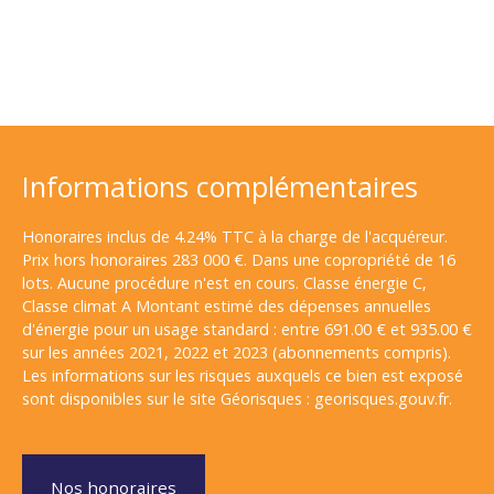
Informations complémentaires
Honoraires inclus de 4.24% TTC à la charge de l'acquéreur.
Prix hors honoraires 283 000 €. Dans une copropriété de 16
lots. Aucune procédure n'est en cours. Classe énergie C,
Classe climat A Montant estimé des dépenses annuelles
d'énergie pour un usage standard : entre 691.00 € et 935.00 €
sur les années 2021, 2022 et 2023 (abonnements compris).
Les informations sur les risques auxquels ce bien est exposé
sont disponibles sur le site Géorisques : georisques.gouv.fr.
Nos honoraires