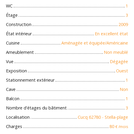
WC
1
Étage
3
Construction
2009
État intérieur
En excellent état
Cuisine
Aménagée et équipée/Américaine
Ameublement
Non meublé
Vue
Dégagée
Exposition
Ouest
Stationnement extérieur
1
Cave
Non
Balcon
1
Nombre d'étages du bâtiment
3
Localisation
Cucq 62780 - Stella-plage
Charges
80
€ /mois