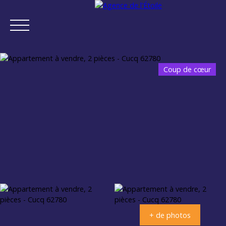
Coup de cœur
ACCUEIL
ACHETER
VENDRE
NEUF
NOTRE AGENCE
Estimation
+ de photos