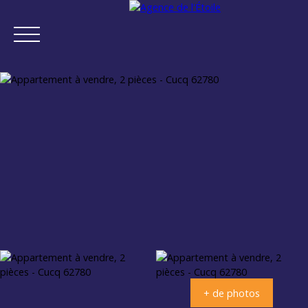
ACCUEIL
ACHETER
VENDRE
NEUF
NOTRE AGENCE
Estimation
+ de photos