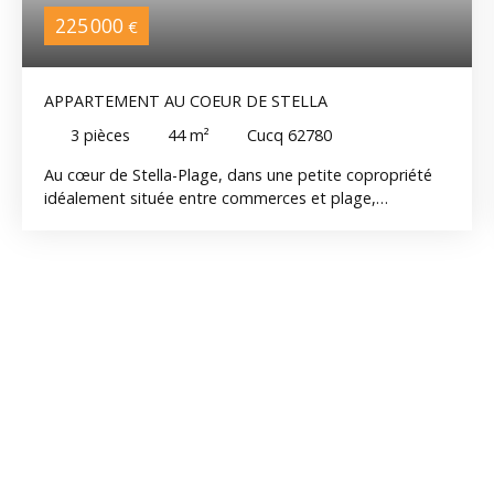
225 000
€
APPARTEMENT AU COEUR DE STELLA
3
pièces
44
m²
Cucq 62780
Au cœur de Stella-Plage, dans une petite copropriété
idéalement située entre commerces et plage,
découvrez ce bel appartement entièrement rénové
d’environ 44 m² habitables. Situé au premier étage, il
offre un intérieur chaleureux et parfaitement optimisé
comprenant un agréable séjour, une cuisine équipée
fonctionnelle, deux chambres, une salle d’eau avec
douche à l’italienne et wc. Une cave commune et une
place de parking privative viennent compléter ce bien.
Un appartement clé en main, idéal pour profiter
pleinement de la station dans un environnement où
tout se fait à pied : commerces, marché, restaurants et
front de mer accessibles en quelques minutes
seulement.