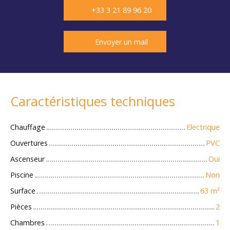
+33 3 21 89 96 20
Envoyer un mail
Caractéristiques techniques
Chauffage
Electrique
Ouvertures
PVC
Ascenseur
Oui
Piscine
Non
Surface
63
m²
Pièces
2
Chambres
1