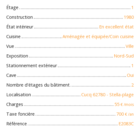
Étage
1
Construction
1980
État intérieur
En excellent état
Cuisine
Aménagée et équipée/Coin cuisine
Vue
Ville
Exposition
Nord-Sud
Stationnement extérieur
1
Cave
Oui
Nombre d'étages du bâtiment
2
Localisation
Cucq 62780 - Stella-plage
Charges
55
€ /mois
Taxe foncière
700
€ /an
Référence
E2083C