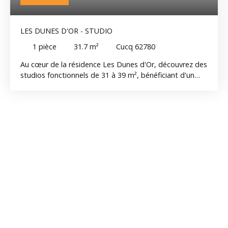
LES DUNES D'OR - STUDIO
1
pièce
31.7
m²
Cucq 62780
Au cœur de la résidence Les Dunes d'Or, découvrez des
studios fonctionnels de 31 à 39 m², bénéficiant d'un
balcon et de prestations modernes. Prix à partir de
170. 000 € HAI. Chaque logement bénéficie d'un balcon,
d'une loggia ou d'une terrasse, ainsi que de prestations
modernes répondant aux dernières normes
énergétiques RE2020. Les atouts de la résidence •
Résidence sécurisée • Ascenseur • Garages en sous-sol •
Local à vélos • Volets roulants motorisés • Salle d'eau
équipée • Chauffage individuel • À proximité immédiate
de la plage, des dunes et des commerces. Que vous
recherchiez votre résidence principale, un pied-à-terre
sur la Côte d'Opale ou un investissement, Les Dunes
d'Or proposent une typologie adaptée à chaque
projet.