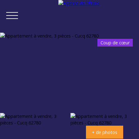
Coup de cœur
ACCUEIL
ACHETER
VENDRE
NEUF
NOTRE AGENCE
Estimation
+ de photos