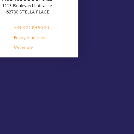
1113 Boulevard Labrasse
62780 STELLA PLAGE
+33 3 21 89 96 20
Envoyer un e-mail
S'y rendre