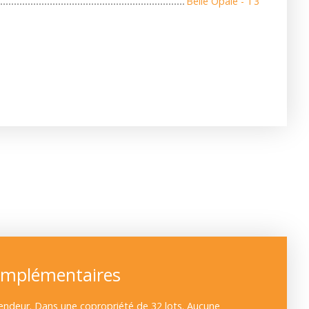
Belle Opale - T3
omplémentaires
endeur. Dans une copropriété de 32 lots. Aucune