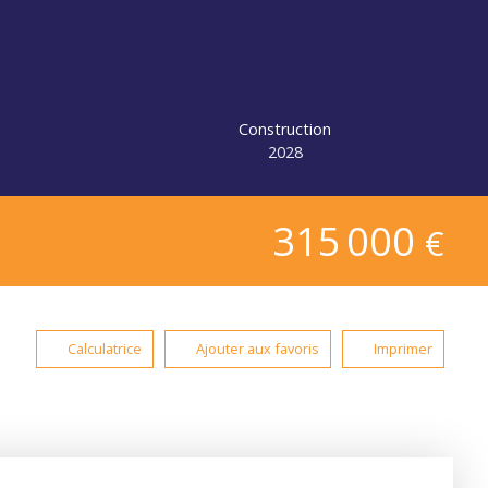
Construction
2028
315 000
€
Calculatrice
Ajouter aux favoris
Imprimer