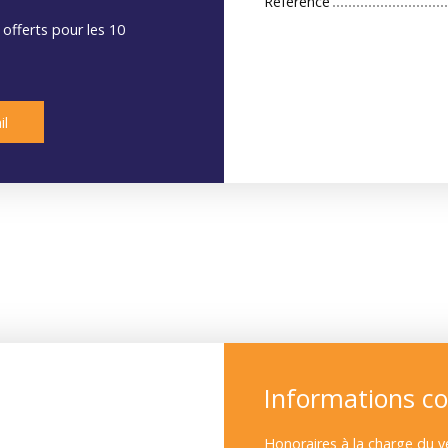
Référence
 offerts pour les 10
il
Informations c
Honoraires à la charge du v