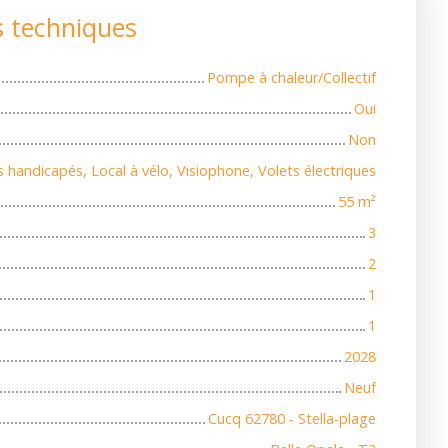
s techniques
Pompe à chaleur/Collectif
Oui
Non
 handicapés, Local à vélo, Visiophone, Volets électriques
55
m²
3
2
1
1
2028
Neuf
Cucq 62780 - Stella-plage