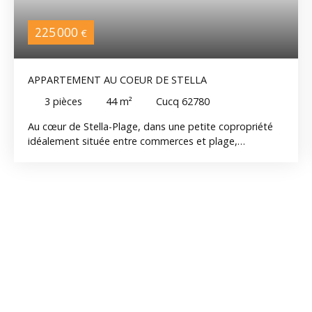
225 000
€
APPARTEMENT AU COEUR DE STELLA
3
pièces
44
m²
Cucq 62780
Au cœur de Stella-Plage, dans une petite copropriété
idéalement située entre commerces et plage,
découvrez ce bel appartement entièrement rénové
d’environ 44 m² habitables. Situé au premier étage, il
offre un intérieur chaleureux et parfaitement optimisé
comprenant un agréable séjour, une cuisine équipée
fonctionnelle, deux chambres, une salle d’eau avec
douche à l’italienne et wc. Une cave commune et une
place de parking privative viennent compléter ce bien.
Un appartement clé en main, idéal pour profiter
pleinement de la station dans un environnement où
tout se fait à pied : commerces, marché, restaurants et
front de mer accessibles en quelques minutes