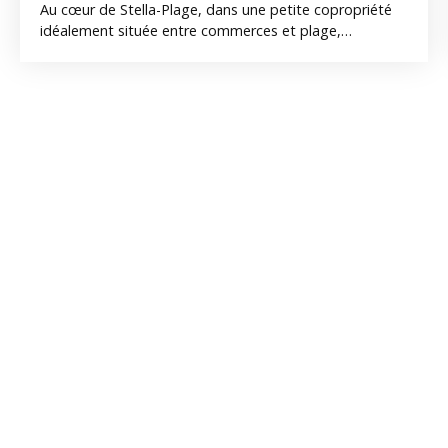
Au cœur de Stella-Plage, dans une petite copropriété
idéalement située entre commerces et plage,
découvrez ce bel appartement entièrement rénové
d’environ 44 m² habitables. Situé au premier étage, il
offre un intérieur chaleureux et parfaitement optimisé
comprenant un agréable séjour, une cuisine équipée
fonctionnelle, deux chambres, une salle d’eau avec
douche à l’italienne et wc. Une cave commune et une
place de parking privative viennent compléter ce bien.
Un appartement clé en main, idéal pour profiter
pleinement de la station dans un environnement où
tout se fait à pied : commerces, marché, restaurants et
front de mer accessibles en quelques minutes
seulement.