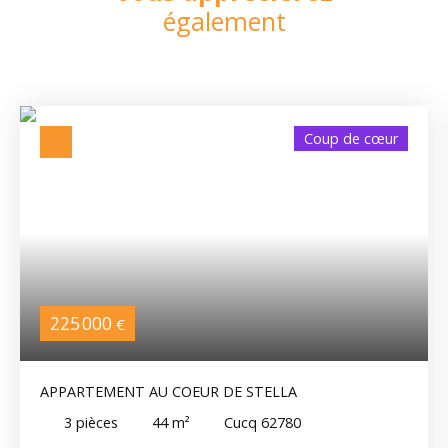
également
Coup de cœur
225 000
€
APPARTEMENT AU COEUR DE STELLA
3
pièces
44
m²
Cucq 62780