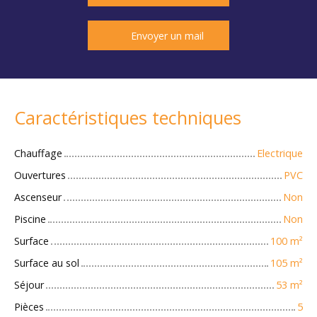
Envoyer un mail
Caractéristiques techniques
Chauffage
Electrique
Ouvertures
PVC
Ascenseur
Non
Piscine
Non
Surface
100
m²
Surface au sol
105
m²
Séjour
53
m²
Pièces
5