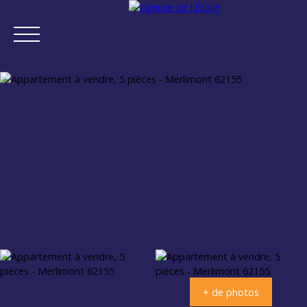
ACCUEIL
ACHETER
VENDRE
NEUF
NOTRE AGENCE
Estimation
+ de photos