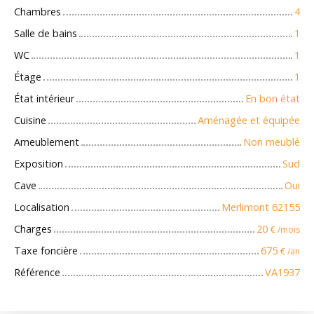
Chambres
4
Salle de bains
1
WC
1
Étage
1
État intérieur
En bon état
Cuisine
Aménagée et équipée
Ameublement
Non meublé
Exposition
Sud
Cave
Oui
Localisation
Merlimont 62155
Charges
20
€ /mois
Taxe foncière
675
€ /an
Référence
VA1937