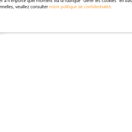
 à n'importe quel moment via la rubrique ″Gérer les cookies″ en bas d
nelles, veuillez consulter
notre politique de confidentialité
.