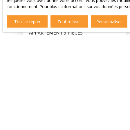
lesquelles vous avez donné votre accord. Vous pouvez les modifier
fonctionnement. Pour plus d'informations sur vos données person
128 547
€
Tout accepter
Tout refuser
Personnaliser
APPARTEMENT 3 PIÈCES
2
pièces
48.92
m²
Étaples 62630
À vendre, agréable appartement d'environ
49m2 idéalement situé à Étaples, à proximité
immédiate de la Grand-Place, des commerces
et de la gare SNCF, et à seulement 5 minutes
en voiture du Touquet. Cet appartement offre
une belle pièce de vie d’environ 35 m² avec
cuisine ouverte, créant un espace convivial et
lumineux. Il comprend également une chambre,
un espace couchage en mezzanine, une salle
de bain ainsi qu’un WC indépendant. Une place
de parking privative complète ce bien, un