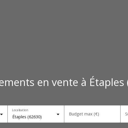
ements en vente à Étaples 
Localisation
Budget max (€)
S
Étaples (62630)