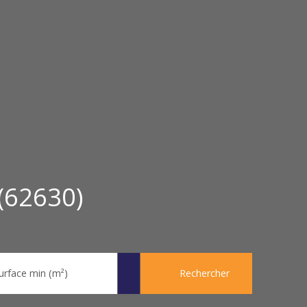
(62630)
urface min (m²)
Rechercher