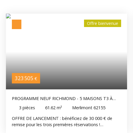
Offre bienvenue
323 505
€
PROGRAMME NEUF RICHMOND - 5 MAISONS T3 À
MERLIMONT VILLAGE
3
pièces
61.62
m²
Merlimont 62155
​​​​OFFRE DE LANCEMENT : bénéficiez de 30 000 € de
remise pour les trois premières réservations !
Découvrez RICHMOND, un programme intimiste