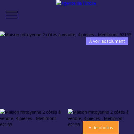
A voir absolument
ACCUEIL
ACHETER
VENDRE
NEUF
NOTRE AGENCE
Estimation
+ de photos