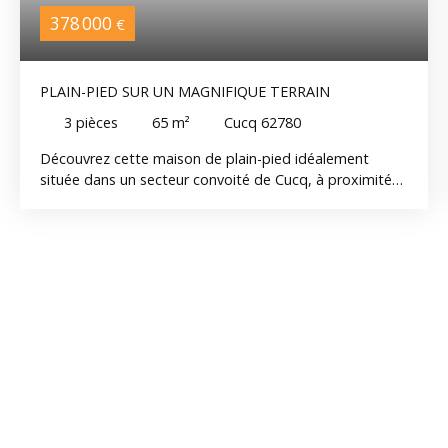
378 000
€
PLAIN-PIED SUR UN MAGNIFIQUE TERRAIN
3
pièces
65
m²
Cucq 62780
Découvrez cette maison de plain-pied idéalement
située dans un secteur convoité de Cucq, à proximité
immédiate des dunes et à quelques minutes seulement
de Stella-Plage. Édifiée sur une magnifique parcelle
arborée et bien exposée (sud à l'avant) de 1154 m²,
cette habitation développe environ 65 m² habitables.
Elle se compose d'une agréable pièce de vie d'environ
29 m², d'une grande chambre de 16,40 m², d'une
chambre-cabine, d'une cuisine aménagée avec espace
douche ainsi que de WC indépendants avec point
d'eau. Une dépendance attenante d'environ 23 m² et
une remise complètent l'ensemble et offrent de
nombreuses possibilités d'aménagement : extension
de l'habitation, création d'un studio indépendant,