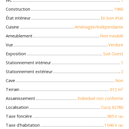
WC
1
Construction
1960
État intérieur
En bon état
Cuisine
Aménagée/Indépendante
Ameublement
Non meublé
Vue
Verdure
Exposition
Sud-Ouest
Stationnement intérieur
1
Stationnement extérieur
2
Cave
Non
Terrain
612
m²
Assainissement
Individuel non conforme
Localisation
Cucq 62780
Taxe foncière
965
€ /an
Taxe d'habitation
1 040
€ /an