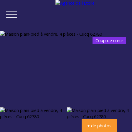
Coup de cœur
ACCUEIL
ACHETER
VENDRE
NEUF
NOTRE AGENCE
Estimation
+ de photos