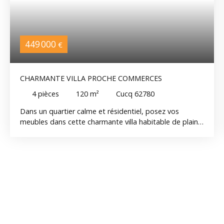
449 000
€
CHARMANTE VILLA PROCHE COMMERCES
4
pièces
120
m²
Cucq 62780
Dans un quartier calme et résidentiel, posez vos
meubles dans cette charmante villa habitable de plain
pied comprenant, au rdc : entrée, séjour-salon avec
cheminée, véranda, cuisine équipée, chambre, salle
d'eau, wc ; à l'étage : chambre, bureau, grenier ;
Garage, cellier, abri de jardin.