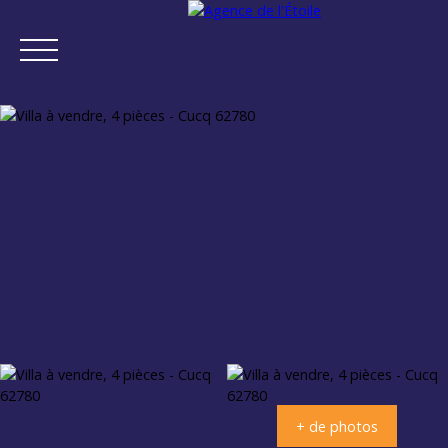
ACCUEIL
ACHETER
VENDRE
NEUF
NOTRE AGENCE
Estimation
+ de photos