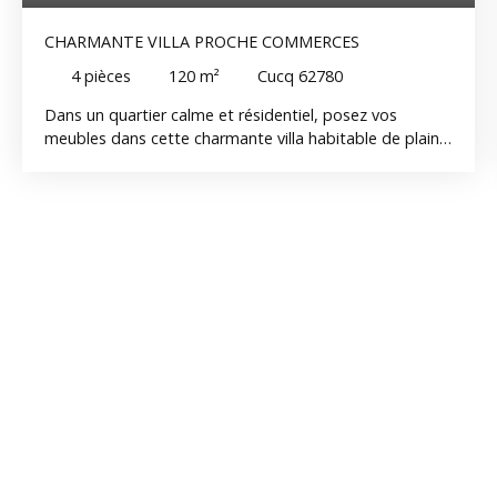
CHARMANTE VILLA PROCHE COMMERCES
4
pièces
120
m²
Cucq 62780
Dans un quartier calme et résidentiel, posez vos
meubles dans cette charmante villa habitable de plain
pied comprenant, au rdc : entrée, séjour-salon avec
cheminée, véranda, cuisine équipée, chambre, salle
d'eau, wc ; à l'étage : chambre, bureau, grenier ;
Garage, cellier, abri de jardin.