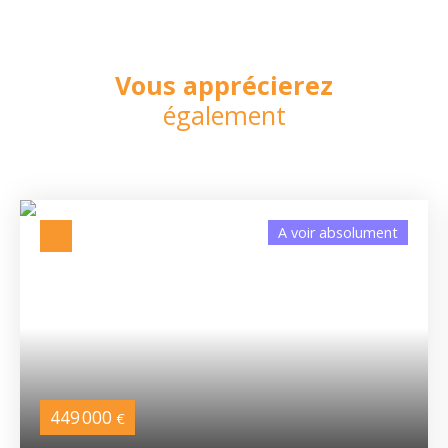
Vous apprécierez
également
A voir absolument
449 000
€