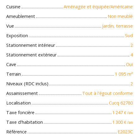
Cuisine
Aménagée et équipée/Américaine
Ameublement
Non meublé
Vue
Jardin, terrasse
Exposition
Sud
Stationnement intérieur
2
Stationnement extérieur
4
Cave
Oui
Terrain
1 095
m²
Niveaux (RDC inclus)
2
Assainissement
Tout à l'égout conforme
Localisation
Cucq 62780
Taxe foncière
1 247
€ /an
Taxe d'habitation
1 300
€ /an
Référence
E2023C