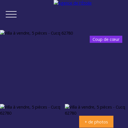
Coup de cœur
ACCUEIL
ACHETER
VENDRE
NEUF
NOTRE AGENCE
Estimation
+ de photos