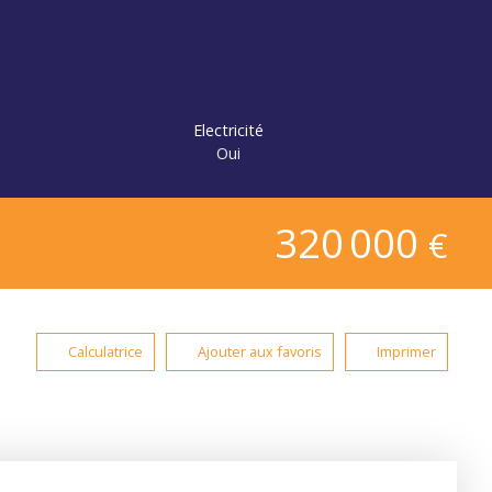
Electricité
Oui
320 000
€
Calculatrice
Ajouter aux favoris
Imprimer