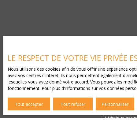
LE RESPECT DE VOTRE VIE PRIVÉE 
Nous utilisons des cookies afin de vous offrir une expérience o
V
avec vos centres d'intérêt. Ils nous permettent également d'amélio
lesquelles vous avez donné votre accord. Vous pouvez les modifier
Lorem ipsum dolor
fonctionnement. Pour plus d'informations sur vos données person
In dui ex, fringilla
Aliquam aliquam an
Tout accepter
Tout refuser
Personnaliser
In at tristique pur
Mauris vehicula ult
Ut tristique nec 
In ha