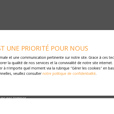
EST UNE PRIORITÉ POUR NOUS
ptimale et une communication pertinente sur notre site. Grace à ces 
ous souhaitez rejoindre
notre équipe 
rer la qualité de nos services et la convivialité de notre site intern
 à n'importe quel moment via la rubrique ″Gérer les cookies″ en bas d
 sit amet, consectetur adipiscing elit.
nelles, veuillez consulter
notre politique de confidentialité
.
 eu velit vitae, fringilla eleifend sem.
te orci, a mattis ex facilisis et.
us.
ricies viverra.
nunc nec tempor.